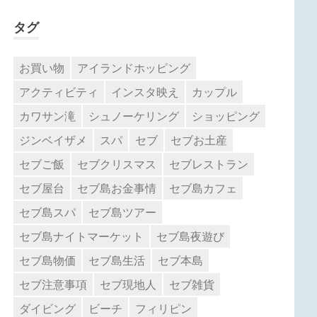
タグ
お買い物
アイランドホッピング
アクティビティ
インスタ映え
カップル
カワサン滝
シュノーケリング
ショッピング
ジンベイザメ
スパ
セブ
セブお土産
セブご飯
セブクリスマス
セブレストラン
セブ屋台
セブ島お金事情
セブ島カフェ
セブ島スパ
セブ島ツアー
セブ島ナイトマーケット
セブ島夜遊び
セブ島物価
セブ島生活
セブ本島
セブ注意事項
セブ現地人
セブ雑貨
ダイビング
ビーチ
フィリピン