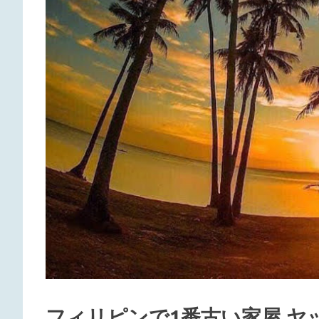
ダ
イ
ビ
ン
グ・
レ
ス
ト
フィリピンで1番古い家屋 ヤ