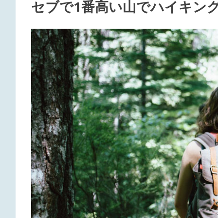
セブで1番高い山でハイキング
タ
ー
が
ご
紹
介
し
ま