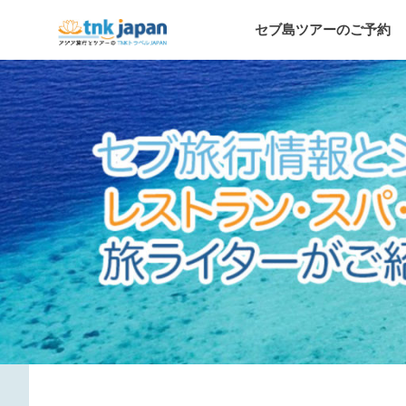
コ
セ
セブ島ツアーのご予約
ン
TNK
テ
ト
ン
ブ
ラ
ツ
ベ
へ
ル
旅
ス
JAPAN
キ
が
ッ
行
運
営
プ
す
情
る
セ
ブ
報
島
情
報
と
サ
イ
シ
ト