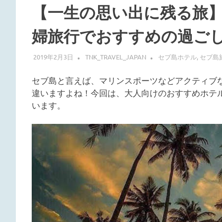
で
【一生の思い出に残る旅
す。
ュ
婦旅行でおすすめの過ご
ノ
2019年2月3日
TNK_TRAVEL_JAPAN
セブ島ホテル
,
セブ島
ー
セブ島と言えば、マリンスポーツなどアクティブ
違いますよね！今回は、大人向けのおすすめホテ
ケ
います。
リ
ン
グ・