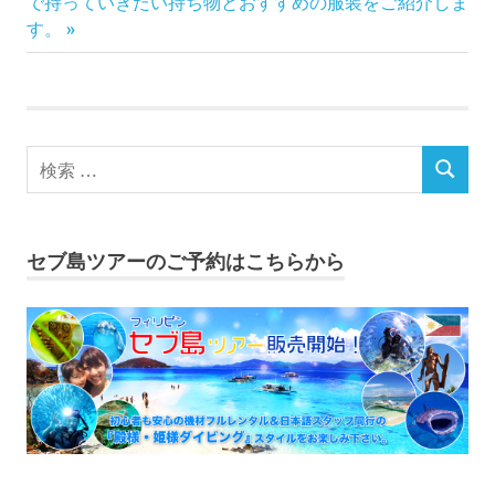
の
で持っていきたい持ち物とおすすめの服装をご紹介しま
記
す。
ビ
事:
ゲ
ー
シ
ョ
セブ島ツアーのご予約はこちらから
ン