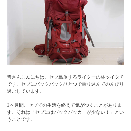
で
ノ
す。
ー
ケ
リ
ン
皆さんこんにちは、セブ島旅するライターの林ツイタチ
グ・
です。セブにバックパックひとつで乗り込んでのんびり
過ごしています。
ダ
3ヶ月間、セブでの生活を終えて気がつくことがありま
イ
す。それは「セブにはバックパッカーが少ない！」とい
うことです。
ビ