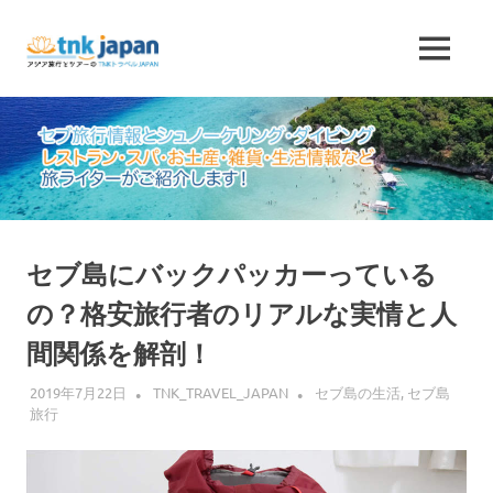
コ
ン
セ
MENU
テ
TNK
ン
ブ
ト
ツ
ラ
へ
ベ
旅
ル
ス
JAPAN
キ
行
が
ッ
運
プ
情
営
セブ島にバックパッカーっている
す
る
の？格安旅行者のリアルな実情と人
報
セ
間関係を解剖！
ブ
と
島
2019年7月22日
TNK_TRAVEL_JAPAN
セブ島の生活
,
セブ島
情
旅行
シ
報
サ
ュ
イ
ト