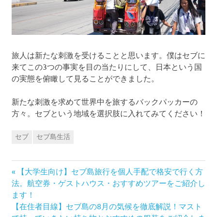
旅人は新たな刺激を受けることと思います。僕はセブに
来てこの3つの事実を目の当たりにして、日本という国
の実態を俯瞰して見ることができました。
新たな刺激を求めて世界中を旅するバックパッカーの
方々。セブという地域を選択肢に入れてみてください！
セブ
セブ島生活
前
投
【大学生向け】セブ島旅行を個人手配で格安で行く方
の
法。航空券・ゲストハウス・おすすめツアーをご紹介し
稿
記
ます！
次
事:
【在住者目線】セブ島の8月の気候を徹底解説！マスト
ナ