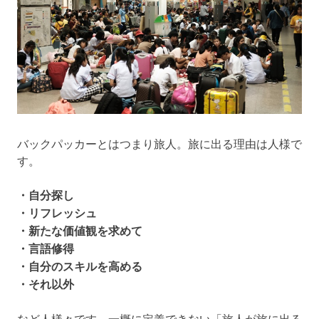
お
土
産・
生
活
バックパッカーとはつまり旅人。旅に出る理由は人様で
す。
情
・自分探し
報
・リフレッシュ
・新たな価値観を求めて
な
・言語修得
・自分のスキルを高める
ど
・それ以外
旅
など人様々です。一概に定義できない「旅人が旅に出る