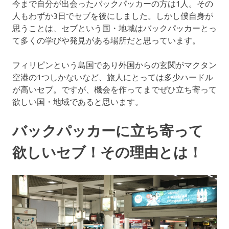
今まで自分が出会ったバックパッカーの方は1人。その
ン
人もわずか3日でセブを後にしました。しかし僕自身が
思うことは、セブという国・地域はバックパッカーとっ
グ・
て多くの学びや発見がある場所だと思っています。
レ
フィリピンという島国であり外国からの玄関がマクタン
空港の1つしかないなど、旅人にとっては多少ハードル
ス
が高いセブ。ですが、機会を作ってまでぜひ立ち寄って
欲しい国・地域であると思います。
ト
バックパッカーに立ち寄って
ラ
欲しいセブ！その理由とは！
ン・
ス
パ・