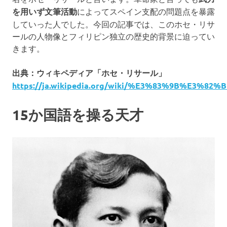
ン
を用いず文筆活動
によってスペイン支配の問題点を暴露
していった人でした。今回の記事では、このホセ・リサ
グ・
ールの人物像とフィリピン独立の歴史的背景に迫ってい
きます。
レ
出典：ウィキペディア「ホセ・リサール」
ス
https://ja.wikipedia.org/wiki/%E3%83%9B%E
ト
15か国語を操る天才
ラ
ン・
ス
パ・