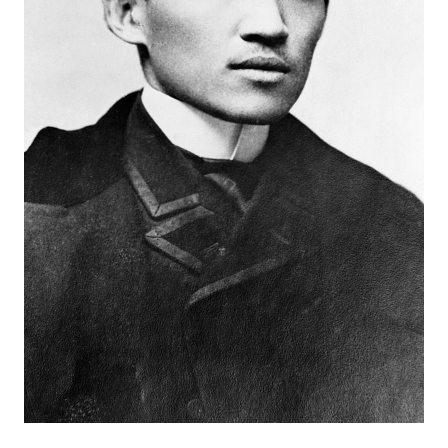
お
土
産・
生
活
情
報
な
ど
旅