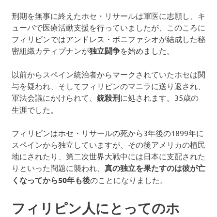
刑期を無事に終えたホセ・リサールは軍医に志願し、キ
ューバで医療活動支援を行っていましたが、このころに
フィリピンではアンドレス・ボニファシオが結成した秘
密組織カティプナンが
独立闘争
を始めました。
以前からスペイン統治者からマークされていたホセは関
与を疑われ、そしてフィリピンのマニラに送り返され、
軍法会議にかけられて、
銃殺刑
に処されます。35歳の
生涯でした。
フィリピンはホセ・リサールの死から3年後の1899年に
スペインから独立していますが、その後アメリカの植民
地にされたり、第二次世界大戦中には日本に支配された
りといった問題に襲われ、
真の独立を果たすのは彼が亡
くなってから50年も後
のことになりました。
フィリピン人にとってのホ