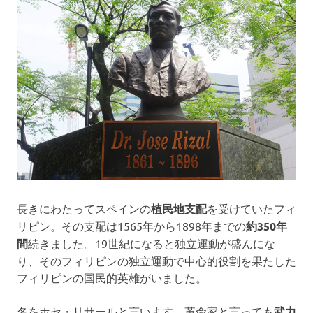
で
ノ
す。
ー
ケ
リ
ン
グ・
長きにわたってスペインの
植民地支配
を受けていたフィ
ダ
リピン。その支配は1565年から1898年までの
約350年
間
続きました。19世紀になると独立運動が盛んにな
イ
り、そのフィリピンの独立運動で中心的役割を果たした
フィリピンの国民的英雄がいました。
ビ
名をホセ・リサールと言います。革命家と言っても
武力