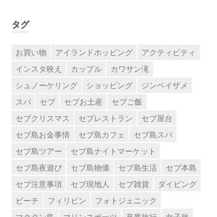
タグ
お買い物
アイランドホッピング
アクティビティ
インスタ映え
カップル
カワサン滝
シュノーケリング
ショッピング
ジンベイザメ
スパ
セブ
セブお土産
セブご飯
セブクリスマス
セブレストラン
セブ屋台
セブ島お金事情
セブ島カフェ
セブ島スパ
セブ島ツアー
セブ島ナイトマーケット
セブ島夜遊び
セブ島物価
セブ島生活
セブ本島
セブ注意事項
セブ現地人
セブ雑貨
ダイビング
ビーチ
フィリピン
フォトジェニック
マクタン島
マリンスポーツ
卒業旅行
女子旅