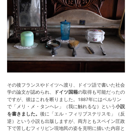
ま
す！
その後フランスやドイツへ渡り、ドイツ語で書いた社会
学の論文が認められ、
ドイツ国籍
の取得も可能だったの
ですが、彼はこれを断りました。1887年にはベルリン
で「メリ・メ・タンヘレ」（我に触れるな）という
小説
を書きました。
後に「エル・フィリブステリスモ」（反
逆）という小説も出版しますが、両方ともスペイン圧政
下で苦しむフィリピン現地民の姿を克明に描いた内容と