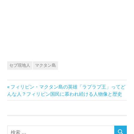
セブ現地人
マクタン島
前
投
フィリピン・マクタン島の英雄「ラプラプ王」ってど
の
んな人？フィリピン国民に慕われ続ける人物像と歴史
稿
記
事:
ナ
ビ