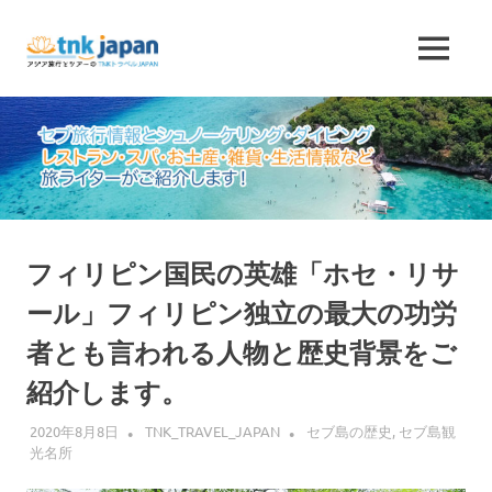
コ
ン
セ
MENU
テ
TNK
ン
ブ
ト
ツ
ラ
へ
ベ
旅
ル
ス
JAPAN
キ
行
が
ッ
運
プ
情
営
フィリピン国民の英雄「ホセ・リサ
す
る
ール」フィリピン独立の最大の功労
報
セ
者とも言われる人物と歴史背景をご
ブ
と
島
紹介します。
情
シ
報
2020年8月8日
TNK_TRAVEL_JAPAN
セブ島の歴史
,
セブ島観
サ
光名所
ュ
イ
ト