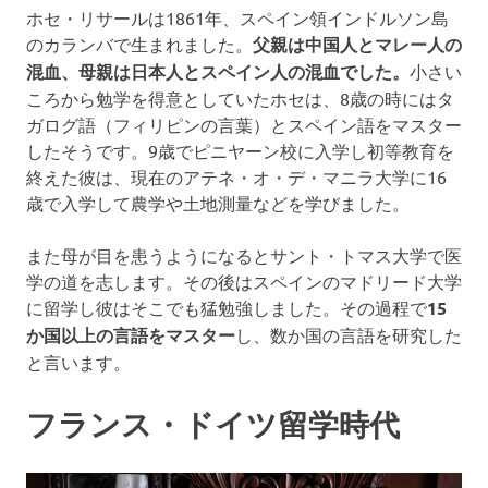
ホセ・リサールは1861年、スペイン領インドルソン島
ラ
のカランバで生まれました。
父親は中国人とマレー人の
混血、母親は日本人とスペイン人の混血でした。
小さい
イ
ころから勉学を得意としていたホセは、8歳の時にはタ
ガログ語（フィリピンの言葉）とスペイン語をマスター
タ
したそうです。9歳でピニヤーン校に入学し初等教育を
終えた彼は、現在のアテネ・オ・デ・マニラ大学に16
ー
歳で入学して農学や土地測量などを学びました。
が
また母が目を患うようになるとサント・トマス大学で医
学の道を志します。その後はスペインのマドリード大学
ご
に留学し彼はそこでも猛勉強しました。その過程で
15
か国以上の言語をマスター
し、数か国の言語を研究した
紹
と言います。
介
フランス・ドイツ留学時代
し