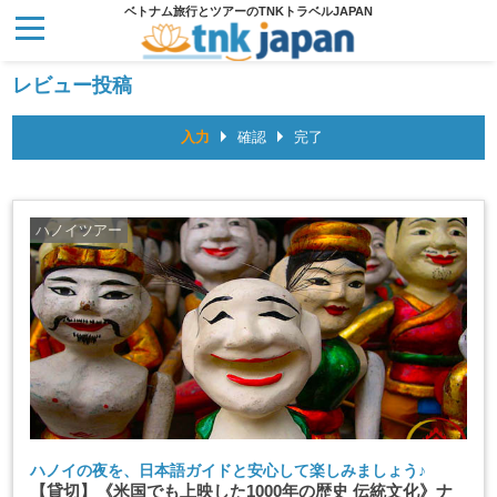
ベトナム旅行とツアーのTNKトラベルJAPAN
レビュー投稿
入力
確認
完了
ハノイツアー
ハノイの夜を、日本語ガイドと安心して楽しみましょう♪
【貸切】《米国でも上映した1000年の歴史 伝統文化》ナ