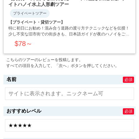
イトハノイ水上人形劇ツアー
プライベートツアー
【プライベート・貸切ツアー】
特に初日にお勧め！混み合う道路の渡り方テクニックなどを伝授！
少し不安な旧市街での街歩きも、日本語ガイドが夜のハノイをご案
内いたします。 夕食では本格ベトナム料理をお楽しみ下さい。 ラ
$78～
ストを飾るのはハノイで大人気のエンターテイメント水上人形劇。
貸切プランなら出来る限りご要望・・・・・
こちらのツアーのレビューを投稿します。
すべての項目を入力して、「次へ」ボタンを押してください。
名前
必須
おすすめレベル
必須