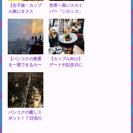
【女子旅・カップ
世界一高いスカイ
ル旅にオスス
バー「シロッコ」
メ！】バンコクで
に潜入！映画のロ
プチ贅沢！夜景が
ケ地として注目さ
見える雰囲気の良
れた話題のスポッ
いオシャレなレス
ト！料金から楽し
トラン・バー5選！
み方まで徹底解
説！
【バンコクの夜景
【カップル向け】
を一望できるルー
デートや記念日に
フトップバー】リ
ぴったり！恋人と
ーズナブルに楽し
行きたいバンコク
める「オクター
のおすすめレスト
ブ」をご紹介しま
ラン・バーをご紹
す
介！
バンコクの癒しス
ポット！？日頃の
疲れを癒すことが
できるバンコクの