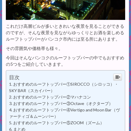
これだけ高層ビルが多いときれいな夜景を見ることができる
のですが、そんな夜景を見ながらゆっくりとお酒を楽しめる
ルーフトップバーがバンコク市内には至る所にあります。
その雰囲気や価格帯も様々。
今回はそんなバンコクのルーフトップバーの中でもおすすめ
の5つをご紹介していきます。
目次
おすすめのルーフトップバー①SIROCCO（シロッコ）・
SKY BAR（スカイバー）
おすすめのルーフトップバー②マハナコン
おすすめのルーフトップバー③Octave（オクターブ）
おすすめのルーフトップバー④Vertigo and Moon Bar（ヴ
ァーティゴ＆ムーンバー）
おすすめのルーフトップバー⑤ZOOM（ズーム）
まとめ