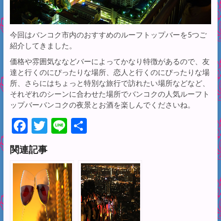
今回はバンコク市内のおすすめのルーフトップバーを5つご
紹介してきました。
価格や雰囲気ななどバーによってかなり特徴があるので、友
達と行くのにぴったりな場所、恋人と行くのにぴったりな場
所、さらにはちょっと特別な旅行で訪れたい場所などなど、
それぞれのシーンに合わせた場所でバンコクの人気ルーフト
ップバーバンコクの夜景とお酒を楽しんでくださいね。
F
T
Li
共
ac
w
n
有
関連記事
e
itt
e
b
er
o
o
k