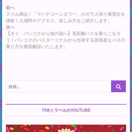
リラックススポッ
投
過
前へ
ト3選をご紹介しま
去
スリル満点！「マハナコーンタワー」のガラス張り展望台を
す。
稿
の
体験！入場料やアクセス、楽しみ方をご紹介します。
ナ
投
次
次へ
稿:
の
【タイ・バンコクから他の国へ】長距離バスを乗りこなそ
ビ
投
う！バンコクのバスターミナルから出発する国境超えバスの
ゲ
稿:
乗り方を徹底解説いたします。
ー
シ
ョ
ン
検
索…
TNKトラベルのYOUTUBE