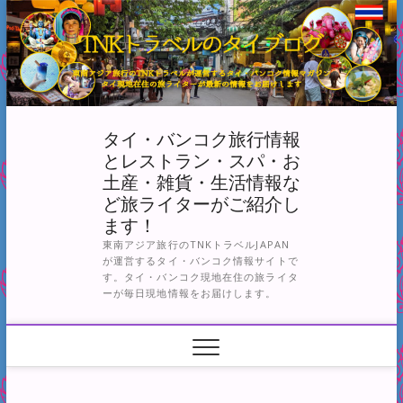
Skip
to
content
タイ・バンコク旅行情報
とレストラン・スパ・お
土産・雑貨・生活情報な
ど旅ライターがご紹介し
ます！
東南アジア旅行のTNKトラベルJAPAN
が運営するタイ・バンコク情報サイトで
す。タイ・バンコク現地在住の旅ライタ
ーが毎日現地情報をお届けします。