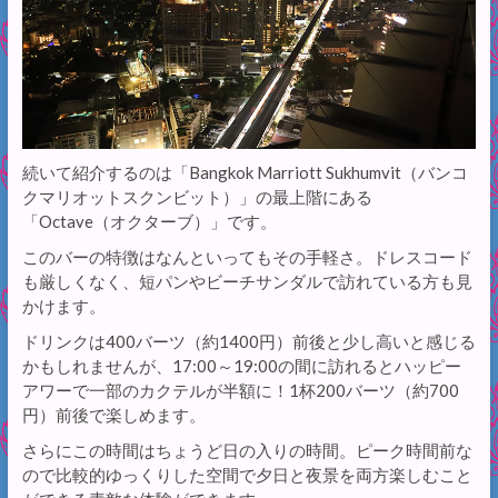
続いて紹介するのは「Bangkok Marriott Sukhumvit（バンコ
クマリオットスクンビット）」の最上階にある
「Octave（オクターブ）」です。
このバーの特徴はなんといってもその手軽さ。ドレスコード
も厳しくなく、短パンやビーチサンダルで訪れている方も見
かけます。
ドリンクは400バーツ（約1400円）前後と少し高いと感じる
かもしれませんが、17:00～19:00の間に訪れるとハッピー
アワーで一部のカクテルが半額に！1杯200バーツ（約700
円）前後で楽しめます。
さらにこの時間はちょうど日の入りの時間。ピーク時間前な
ので比較的ゆっくりした空間で夕日と夜景を両方楽しむこと