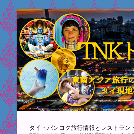
Skip
to
content
タイ・バンコク旅行情報とレストラン
東南アジア旅行のTNKトラベルJAPANが運営するタイ・バン