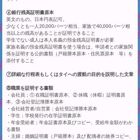
⑥銀行残高証明書原本
英文のもの。日本円表記可。
少なくとも一人20,000バーツ相当、家族で40,000バーツ相
当以上の残高があることが証明できること
学生でない成人は本人名義の預金残高証明書が必要
家族名義の預金残高証明書を使う場合は、申請者との家族関
係を証明する公的書類（戸籍謄本原本・住民票原本 等）を
添付すること
⑦詳細な行程表もしくはタイへの渡航の目的を説明した文章
⑧職業を証明する書類
・会社員；① 在職証明書原本、② 休職（休暇）証明書原
本、③ 会社登記簿謄本原本
・会社経営者/自営業；会社登記簿謄本原本
・学生；学校発行の在学証明書原本
・年金受給者；年金証書原本及びコピー、受給年金額がわか
る書類
・主婦；婚姻証明書（戸籍謄本）及び 配偶者の旅券コピー、