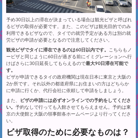
予め30日以上の滞在が決まっている場合は観光ビザと呼ばれ
るビザの取得が必要です。また、このビザは観光目的でのみ
利用できるビザなので、タイでの就労予定がある方は別の就
労ビザの申請が必要となるので注意してください。
観光ビザでタイに滞在できるのは60日以内です。
こちらもノ
ービザと同じように60日が過ぎる前にイミグレーションへ行
けばさらに30日延長してもらえるので
最大90日滞在可能で
す。
ビザが申請できるタイの政府機関は現在日本に東京と大阪の
2か所です。それ以外の都道府県にお住まいの方はどちらか
に申請に行くか、代行会社に依頼して申請をしましょう。
また、
ビザの申請には必ずオンラインでの予約をしてくださ
い。
予約なしで行っても入館させてもらえません。予約は東
京の大使館と大阪の領事館各ホームページより行ってくださ
い。
ビザ取得のために必要なものは？