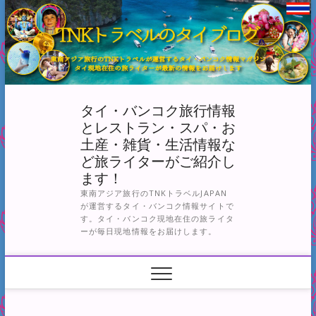
Skip
to
content
タイ・バンコク旅行情報
とレストラン・スパ・お
土産・雑貨・生活情報な
ど旅ライターがご紹介し
ます！
東南アジア旅行のTNKトラベルJAPAN
が運営するタイ・バンコク情報サイトで
す。タイ・バンコク現地在住の旅ライタ
ーが毎日現地情報をお届けします。