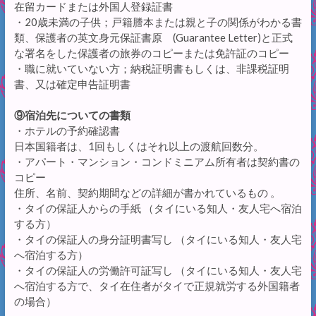
在留カードまたは外国人登録証書
・20歳未満の子供；戸籍謄本または親と子の関係がわかる書
類、保護者の英文身元保証書原 (Guarantee Letter)と正式
な署名をした保護者の旅券のコピーまたは免許証のコピー
・職に就いていない方；納税証明書もしくは、非課税証明
書、又は確定申告証明書
⑨宿泊先についての書類
・ホテルの予約確認書
日本国籍者は、1回もしくはそれ以上の渡航回数分。
・アパート・マンション・コンドミニアム所有者は契約書の
コピー
住所、名前、契約期間などの詳細が書かれているもの 。
・タイの保証人からの手紙 （タイにいる知人・友人宅へ宿泊
する方）
・タイの保証人の身分証明書写し （タイにいる知人・友人宅
へ宿泊する方）
・タイの保証人の労働許可証写し （タイにいる知人・友人宅
へ宿泊する方で、タイ在住者がタイで正規就労する外国籍者
の場合）