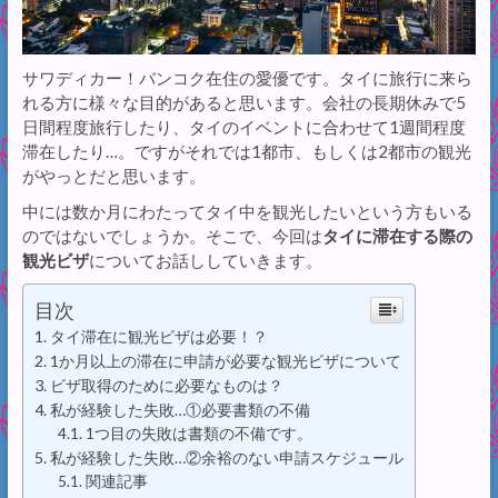
サワディカー！バンコク在住の愛優です。タイに旅行に来ら
れる方に様々な目的があると思います。会社の長期休みで5
日間程度旅行したり、タイのイベントに合わせて1週間程度
滞在したり…。ですがそれでは1都市、もしくは2都市の観光
がやっとだと思います。
中には数か月にわたってタイ中を観光したいという方もいる
のではないでしょうか。そこで、今回は
タイに滞在する際の
観光ビザ
についてお話ししていきます。
目次
タイ滞在に観光ビザは必要！？
1か月以上の滞在に申請が必要な観光ビザについて
ビザ取得のために必要なものは？
私が経験した失敗…①必要書類の不備
1つ目の失敗は書類の不備です。
私が経験した失敗…②余裕のない申請スケジュール
関連記事