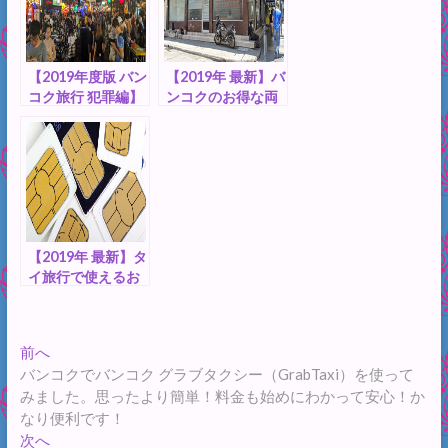
う。
【2019年度版 バン
【2019年 最新】バ
コク旅行 犯罪編】
ンコクのお得な両
治安と過去の旅行
替所3選！空港では
者の犯罪トラブル
最低限にしましょ
を考えてみまし
う。市内のレート
た。備えあれば憂
の良い両替所をご
いなし、せっかく
紹介します。
の旅行で事故、ト
ラブルに合わない
ために！
【2019年 最新】タ
イ旅行で使えるお
すすめSIMカー
ド！購入場所、料
金、設定方法まで
投
過
前へ
詳しく解説いたし
去
バンコクでバンコク グラブタクシー（GrabTaxi）を使って
ます。
稿
の
みました。思ったより簡単！料金も始めにわかって安心！か
ナ
投
なり便利です！
稿:
次
次へ