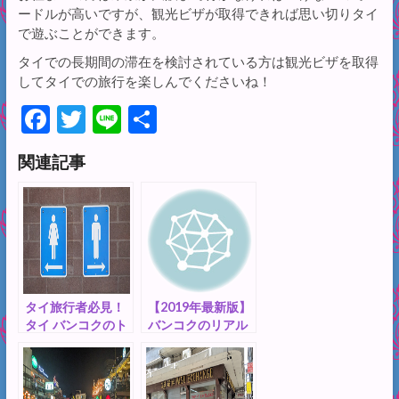
ードルが高いですが、観光ビザが取得できれば思い切りタイ
で遊ぶことができます。
タイでの長期間の滞在を検討されている方は観光ビザを取得
してタイでの旅行を楽しんでくださいね！
F
T
Li
共
ac
w
n
有
関連記事
e
itt
e
b
er
o
o
k
タイ旅行者必見！
【2019年最新版】
タイ バンコクのト
バンコクのリアル
イレ事情を解説し
なチップ事情。チ
ます。【紙・マナ
ップのルールを知
ーなど】
ってスマートに旅
行を楽しみましょ