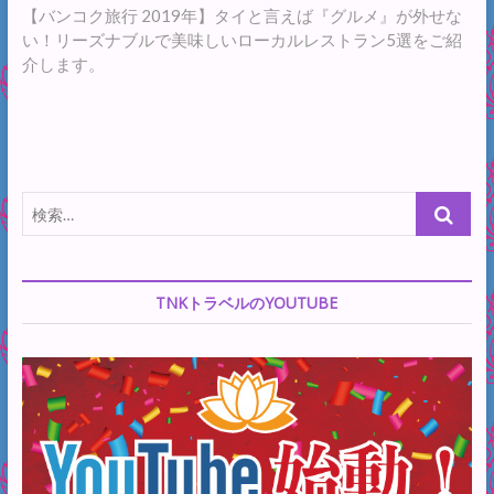
ビ
の
【バンコク旅行 2019年】タイと言えば『グルメ』が外せな
ゲ
投
い！リーズナブルで美味しいローカルレストラン5選をご紹
稿:
介します。
ー
シ
ョ
ン
検
索…
TNKトラベルのYOUTUBE