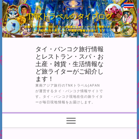
Skip
to
content
タイ・バンコク旅行情報
とレストラン・スパ・お
土産・雑貨・生活情報な
ど旅ライターがご紹介し
ます！
東南アジア旅行のTNKトラベルJAPAN
が運営するタイ・バンコク情報サイトで
す。タイ・バンコク現地在住の旅ライタ
ーが毎日現地情報をお届けします。