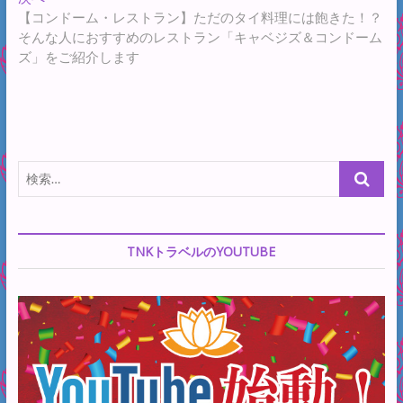
稿:
の
【コンドーム・レストラン】ただのタイ料理には飽きた！？
ビ
投
そんな人におすすめのレストラン「キャベジズ＆コンドーム
ゲ
稿:
ズ」をご紹介します
ー
シ
ョ
ン
検
索…
TNKトラベルのYOUTUBE