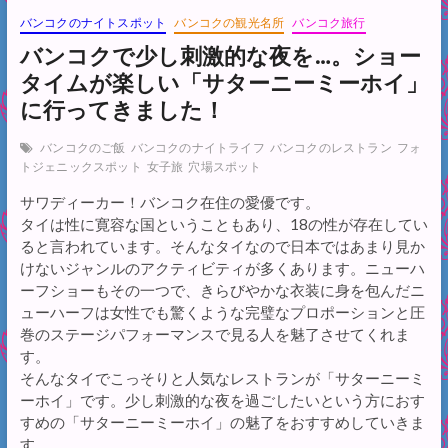
バンコクのナイトスポット
バンコクの観光名所
バンコク旅行
バンコクで少し刺激的な夜を…。ショー
タイムが楽しい「サターニーミーホイ」
に行ってきました！
バンコクのご飯
バンコクのナイトライフ
バンコクのレストラン
フォ
トジェニックスポット
女子旅
穴場スポット
サワディーカー！バンコク在住の愛優です。
タイは性に寛容な国ということもあり、18の性が存在してい
ると言われています。そんなタイなので日本ではあまり見か
けないジャンルのアクティビティが多くあります。ニューハ
ーフショーもその一つで、きらびやかな衣装に身を包んだニ
ューハーフは女性でも驚くような完璧なプロポーションと圧
巻のステージパフォーマンスで見る人を魅了させてくれま
す。
そんなタイでこっそりと人気なレストランが「サターニーミ
ーホイ」です。少し刺激的な夜を過ごしたいという方におす
すめの「サターニーミーホイ」の魅了をおすすめしていきま
す。