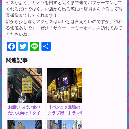
ビスがよく、カメラを回すと近くまで来てパフォーマンして
くれるだけでなく、お店から出る際には店員さんそろって写
真撮影までしてくれます！
駅から少し遠くアクセスはいいとは言えないのですが、訪れ
る価値ありです！ぜひ「サターニーミーホイ」を訪れてみて
くださいね。
F
T
Li
共
ac
w
n
有
関連記事
e
itt
e
b
er
o
o
k
お腹いっぱい食べ
【バンコク最強の
たい人向け！タイ
クラブ街！】ラマ9
風ラーメン「バミ
通りのクラブ密集
ー」の名店「バミ
エリアを徹底解