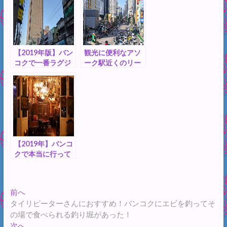
ージャップガン」
説。お酒と音楽好
に行ってきまし
きなタイ人があふ
た！
れる「RCA」を歩
いてきました。
【2019年版】バン
観光に便利なアソ
コクで一番ラグジ
ーク駅近くのリー
ュアリーなナイト
ズナブルなタイ料
スポット「ルブア
理のレストラン
」への行き方まと
「SUDA スダー 」
め。特別な夜を過
に行ってきまし
ごすならここ！
た！
【2019年】バンコ
クで本当に行って
よかった観光スポ
ットベスト5！
2019年タイ移住者
投
過
前へ
が実際にいった感
去
タイリピーターさんにおすすめ！バンコクにエビを釣ってそ
想をレビューしま
稿
の
の場で食べられる釣り堀があった！
す。
ナ
投
次
次へ