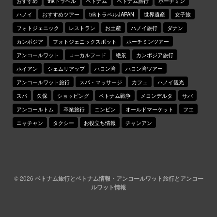
おすすめ
tnkトラベル
ベトナム
ベトナム旅行
ホーチミン
ハノイ
おすすめツアー
tnkトラベルJAPAN
世界遺産
女子旅
フォトジェニック
レストラン
お土産
ハノイ旅行
ダナン
カンボジア
フォトジェニックスポット
ホーチミンツアー
アンコールワット
ローカルフード
絶景
カンボジア旅行
ホイアン
シェムリアップ
ハロン湾
ハロン湾ツアー
アンコールワット旅行
スパ・マッサージ
カフェ
ハノイ観光
スパ
久保
ショッピング
ベトナム戦争
メコンデルタ
サパ
アンコールトム
卒業旅行
ニンビン
オールドマーケット
フエ
ニャチャン
タクシー
お役立ち情報
チャンアン
© 2026
ベトナム旅行とベトナム情報・アンコールワット旅行とアンコー
ルワット情報