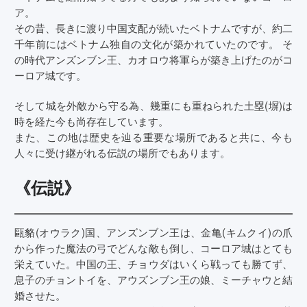
ア。
その昔、長きに渡り中国支配が続いたベトナムですが、約二
千年前にはベトナム独自の文化が築かれていたのです。 そ
の時代アンズンブン王、カオロウ将軍らが築き上げたのがコ
ーロア城です。
そして城を外敵から守る為、幾重にも重ねられた土塁(塀)は
時を経た今も尚存在しています。
また、この地は歴史を辿る重要な場所であると共に、今も
人々に受け継がれる伝説の場所でもあります。
《伝説》
——————————————————
甌貉(オウラク)国、アンズンブン王は、金亀(キムクイ)の爪
から作った魔法の弓でどんな敵も倒し、コーロア城はとても
栄えていた。中国の王、チョウダはいくら戦っても勝てず、
息子のチョントイを、アウズンブン王の娘、ミーチャウと結
婚させた。