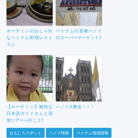
ホーチミンのおしゃれ
ベトナムの首都ハノイ
なベトナム料理レスト
のスーパーマーケット!!
ラン
【ホーチミン】愉快な
ハノイ大教会！！！
日本語ガイドさんと現
地ツアーへ行こう!!
おもしろスポット
ハノイ情報
ベトナム地域情報