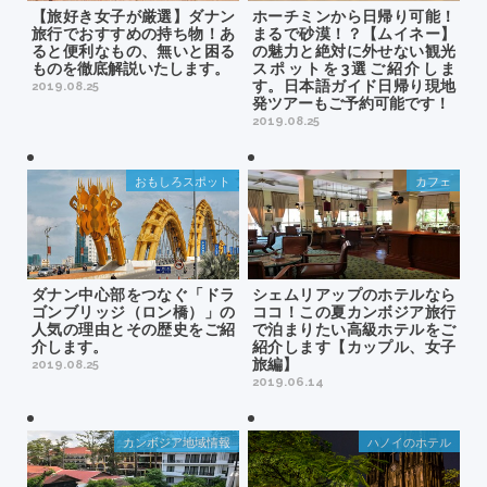
【旅好き女子が厳選】ダナン
ホーチミンから日帰り可能！
旅行でおすすめの持ち物！あ
まるで砂漠！？【ムイネー】
ると便利なもの、無いと困る
の魅力と絶対に外せない観光
ものを徹底解説いたします。
スポットを3選ご紹介しま
す。日本語ガイド日帰り現地
2019.08.25
発ツアーもご予約可能です！
2019.08.25
おもしろスポット
カフェ
ダナン中心部をつなぐ「ドラ
シェムリアップのホテルなら
ゴンブリッジ（ロン橋）」の
ココ！この夏カンボジア旅行
人気の理由とその歴史をご紹
で泊まりたい高級ホテルをご
介します。
紹介します【カップル、女子
旅編】
2019.08.25
2019.06.14
カンボジア地域情報
ハノイのホテル