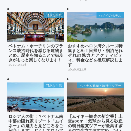
TNKな生活
ハノイのホテル
ベトナム・ホーチミンのフラ
おすすめハロン湾クルーズ特
ンス統治時代を感じる建物ま
集まとめ！日帰り・宿泊それ
とめ。歴史を知ることで街歩
ぞれの魅力とアクティビテ
きがもっと楽しくなります！
ィ、料金などを徹底解説しま
す
2020.03.26
2020.03.18
TNKな生活
ベトナム観光・旅行・ツアー
ロシア人の街！？ベトナム南
【ムイネー観光の新定番】上
中部の隠れ家リゾート「ムイ
空500m！気球から見る砂丘
ネー」の魅力と見どころをご
の朝日鑑賞ツアーが最高すぎ
紹介します。どうしてロシア
るので全力でおすすめしたい