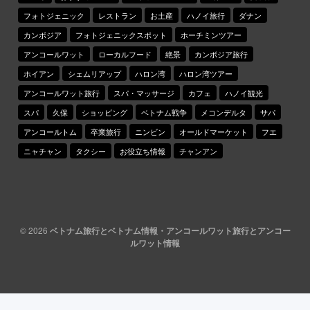
フォトジェニック
レストラン
お土産
ハノイ旅行
ダナン
カンボジア
フォトジェニックスポット
ホーチミンツアー
アンコールワット
ローカルフード
絶景
カンボジア旅行
ホイアン
シェムリアップ
ハロン湾
ハロン湾ツアー
アンコールワット旅行
スパ・マッサージ
カフェ
ハノイ観光
スパ
久保
ショッピング
ベトナム戦争
メコンデルタ
サパ
アンコールトム
卒業旅行
ニンビン
オールドマーケット
フエ
ニャチャン
タクシー
お役立ち情報
チャンアン
© 2026
ベトナム旅行とベトナム情報・アンコールワット旅行とアンコー
ルワット情報