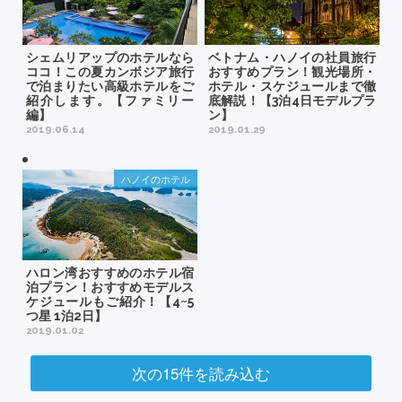
シェムリアップのホテルなら
ベトナム・ハノイの社員旅行
ココ！この夏カンボジア旅行
おすすめプラン！観光場所・
で泊まりたい高級ホテルをご
ホテル・スケジュールまで徹
紹介します。【ファミリー
底解説！【3泊4日モデルプラ
編】
ン】
2019.06.14
2019.01.29
ハノイのホテル
ハロン湾おすすめのホテル宿
泊プラン！おすすめモデルス
ケジュールもご紹介！【4~5
つ星 1泊2日】
2019.01.02
次の15件を読み込む