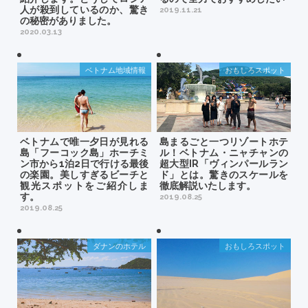
人が殺到しているのか、驚き
2019.11.21
の秘密がありました。
2020.03.13
ベトナム地域情報
おもしろスポット
ベトナムで唯一夕日が見れる
島まるごと一つリゾートホテ
島「フーコック島」ホーチミ
ル！ベトナム・ニャチャンの
ン市から1泊2日で行ける最後
超大型IR「ヴィンパールラン
の楽園。美しすぎるビーチと
ド」とは。驚きのスケールを
観光スポットをご紹介しま
徹底解説いたします。
す。
2019.08.25
2019.08.25
ダナンのホテル
おもしろスポット