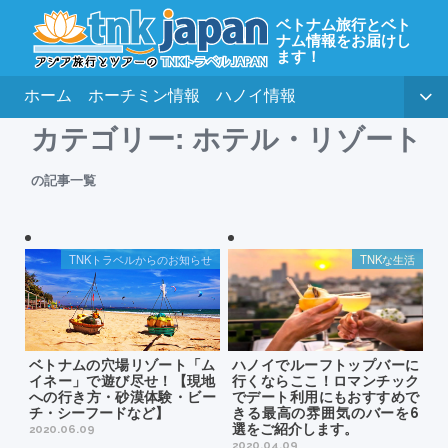
ベトナム旅行とベト
ナム情報をお届けし
ます！
ホーム
ホーチミン情報
ハノイ情報
カテゴリー:
ホテル・リゾート
の記事一覧
TNKトラベルからのお知らせ
TNKな生活
ベトナムの穴場リゾート「ム
ハノイでルーフトップバーに
イネー」で遊び尽せ！【現地
行くならここ！ロマンチック
への行き方・砂漠体験・ビー
でデート利用にもおすすめで
チ・シーフードなど】
きる最高の雰囲気のバーを6
選をご紹介します。
2020.06.09
2020.04.09