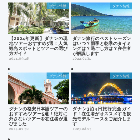
ダナン情報
ダナン情報
【2024年更新】ダナンの現
ダナン旅行のベストシーズン
地ツアーおすすめ5選！人気
はいつ？雨季と乾季のタイミ
観光スポットとツアーの選び
ングは？過ごし方は？在住者
方ガイド
が解説します
2024.09.28
2024.07.31
ダナン情報
ダナン情報
ダナンの格安日本語ツアーの
ダナン3泊4日旅行完全ガイ
おすすめツアー5選！絶対に
ド！在住者がオススメする観
外さないツアーを在住者が選
光モデルコースをご紹介しま
びました
す
2024.01.30
2023.08.13