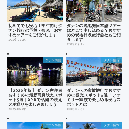
初めてでも安心！学生向けダ
ダナンの現地発日本語ツアー
ナン旅行の予算・観光・おす
はどこで申し込める？おすす
すめツアーをご紹介します
めの現地日系旅行会社もご紹
介します
2026.02.25
2025.09.24
ダナン情報
ダナン情報
【2026年版】ダナン在住者
ダナンへの家族旅行でおすす
おすすめの最新写真映えスポ
めの観光スポット5選！ファ
ット5選｜SNSで話題の映え
ミリー家族で楽しめる安心ス
スポ巡りを楽しみましょう
ポットとは
2025.06.27
2025.04.30
ダナン情報
ダナン情報