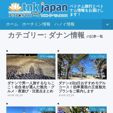
ベトナム旅行とベト
ナム情報をお届けし
ます！
ホーム
ホーチミン情報
ハノイ情報
カテゴリー:
ダナン情報
の記事一覧
ダナン情報
ダナン情報
ダナンで男一人旅するならこ
ダナン2泊3日おすすめモデル
こ！在住者が選んだ観光・グ
コース！効率重視の王道観光
ルメ・夜遊び・注意点まとめ
プランをご案内します
2026.05.30
2026.03.30
ダナン情報
ダナン情報