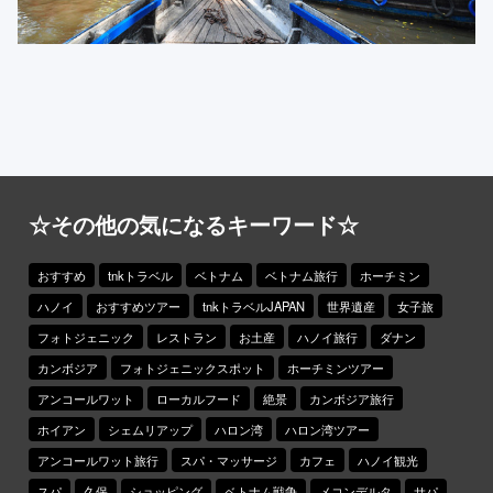
☆その他の気になるキーワード☆
おすすめ
tnkトラベル
ベトナム
ベトナム旅行
ホーチミン
ハノイ
おすすめツアー
tnkトラベルJAPAN
世界遺産
女子旅
フォトジェニック
レストラン
お土産
ハノイ旅行
ダナン
カンボジア
フォトジェニックスポット
ホーチミンツアー
アンコールワット
ローカルフード
絶景
カンボジア旅行
ホイアン
シェムリアップ
ハロン湾
ハロン湾ツアー
アンコールワット旅行
スパ・マッサージ
カフェ
ハノイ観光
スパ
久保
ショッピング
ベトナム戦争
メコンデルタ
サパ