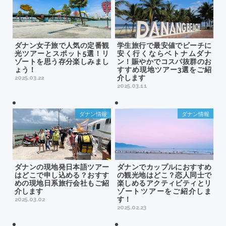
ダナン女子旅で人気の定番観
学生旅行で最安値でビーチに
光ツアーとスポット5選！リ
安く行くならベトナムダナ
ゾートを思う存分楽しみまし
ン！賑やかでコスパ抜群のお
ょう！
すすめ現地ツアー3選をご紹
介します
2025.03.22
2025.03.11
ダナン情報
ダナン情報
ダナンの現地発日本語ツアー
ダナンでカップルにおすすめ
はどこで申し込める？おすす
の観光地はどこ？恋人同士で
めの現地日系旅行会社もご紹
楽しめるアクティビティとリ
介します
ゾートツアーをご紹介しま
す！
2025.03.02
2025.02.23