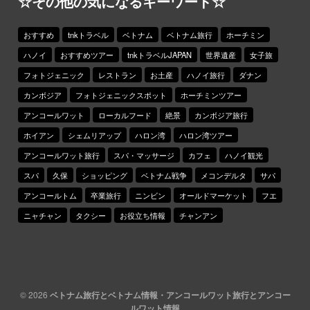
☆その他の気になるキーワード☆
おすすめ
tnkトラベル
ベトナム
ベトナム旅行
ホーチミン
ハノイ
おすすめツアー
tnkトラベルJAPAN
世界遺産
女子旅
フォトジェニック
レストラン
お土産
ハノイ旅行
ダナン
カンボジア
フォトジェニックスポット
ホーチミンツアー
アンコールワット
ローカルフード
絶景
カンボジア旅行
ホイアン
シェムリアップ
ハロン湾
ハロン湾ツアー
アンコールワット旅行
スパ・マッサージ
カフェ
ハノイ観光
スパ
久保
ショッピング
ベトナム戦争
メコンデルタ
サパ
アンコールトム
卒業旅行
ニンビン
オールドマーケット
フエ
ニャチャン
タクシー
お役立ち情報
チャンアン
© 2026
ベトナム旅行とベトナム情報・アンコールワット旅行とアンコー
ルワット情報