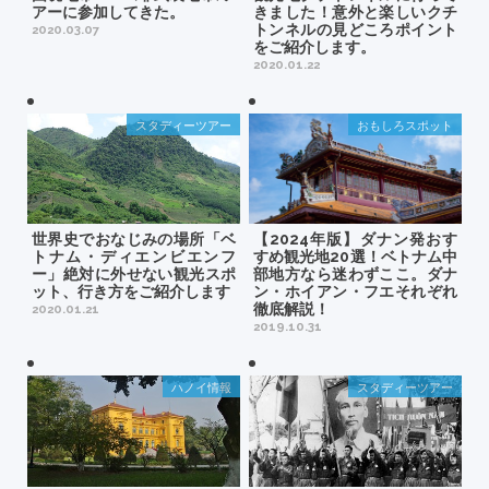
アーに参加してきた。
きました！意外と楽しいクチ
トンネルの見どころポイント
2020.03.07
をご紹介します。
2020.01.22
スタディーツアー
おもしろスポット
世界史でおなじみの場所「ベ
【2024年版】ダナン発おす
トナム・ディエンビエンフ
すめ観光地20選！ベトナム中
ー」絶対に外せない観光スポ
部地方なら迷わずここ。ダナ
ット、行き方をご紹介します
ン・ホイアン・フエそれぞれ
徹底解説！
2020.01.21
2019.10.31
ハノイ情報
スタディーツアー