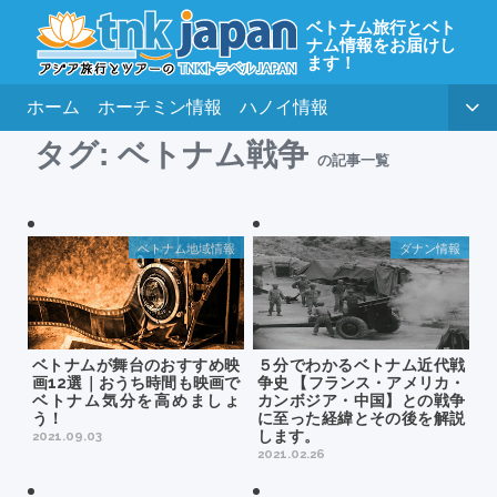
ベトナム旅行とベト
ナム情報をお届けし
ます！
ホーム
ホーチミン情報
ハノイ情報
タグ:
ベトナム戦争
の記事一覧
ベトナム地域情報
ダナン情報
ベトナムが舞台のおすすめ映
５分でわかるベトナム近代戦
画12選｜おうち時間も映画で
争史 【フランス・アメリカ・
ベトナム気分を高めましょ
カンボジア・中国】との戦争
う！
に至った経緯とその後を解説
します。
2021.09.03
2021.02.26