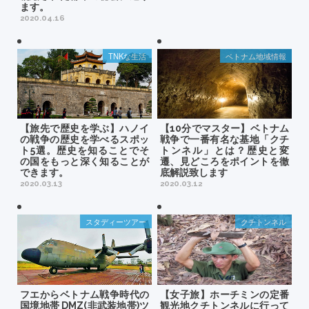
ます。
2020.04.16
TNKな生活
ベトナム地域情報
【旅先で歴史を学ぶ】ハノイ
【10分でマスター】ベトナム
の戦争の歴史を学べるスポッ
戦争で一番有名な基地「クチ
ト5選。歴史を知ることでそ
トンネル」とは？歴史と変
の国をもっと深く知ることが
遷、見どころをポイントを徹
できます。
底解説致します
2020.03.13
2020.03.12
スタディーツアー
クチトンネル
フエからベトナム戦争時代の
【女子旅】ホーチミンの定番
国境地帯 DMZ(非武装地帯)ツ
観光地クチトンネルに行って