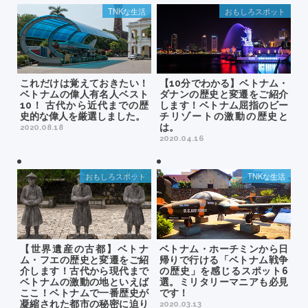
TNKな生活
おもしろスポット
これだけは覚えておきたい！
【10分でわかる】ベトナム・
ベトナムの偉人有名人ベスト
ダナンの歴史と変遷をご紹介
10！ 古代から近代までの歴
します！ベトナム屈指のビー
史的な偉人を厳選しました。
チリゾートの激動の歴史と
は。
2020.08.18
2020.04.16
おもしろスポット
TNKな生活
【世界遺産の古都】ベトナ
ベトナム・ホーチミンから日
ム・フエの歴史と変遷をご紹
帰りで行ける「ベトナム戦争
介します！古代から現代まで
の歴史」を感じるスポット6
ベトナムの激動の地といえば
選。ミリタリーマニアも必見
ここ！ベトナムで一番歴史が
です！
凝縮された都市の秘密に迫り
2020.03.13