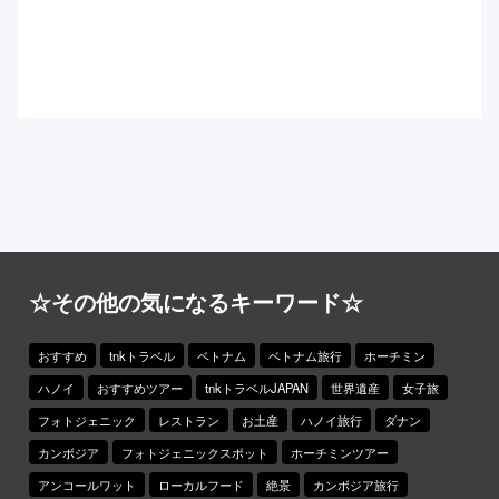
☆その他の気になるキーワード☆
おすすめ
tnkトラベル
ベトナム
ベトナム旅行
ホーチミン
ハノイ
おすすめツアー
tnkトラベルJAPAN
世界遺産
女子旅
フォトジェニック
レストラン
お土産
ハノイ旅行
ダナン
カンボジア
フォトジェニックスポット
ホーチミンツアー
アンコールワット
ローカルフード
絶景
カンボジア旅行