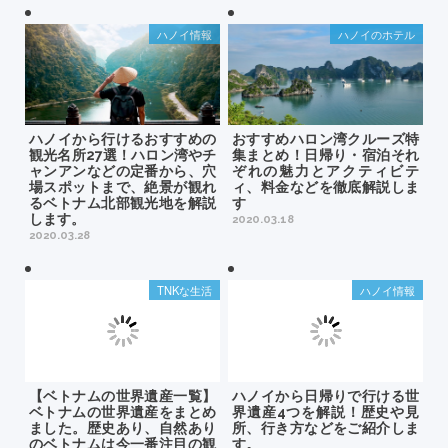
ハノイ情報
ハノイのホテル
ハノイから行けるおすすめの
おすすめハロン湾クルーズ特
観光名所27選！ハロン湾やチ
集まとめ！日帰り・宿泊それ
ャンアンなどの定番から、穴
ぞれの魅力とアクティビテ
場スポットまで、絶景が観れ
ィ、料金などを徹底解説しま
るベトナム北部観光地を解説
す
します。
2020.03.18
2020.03.28
TNKな生活
ハノイ情報
【ベトナムの世界遺産一覧】
ハノイから日帰りで行ける世
ベトナムの世界遺産をまとめ
界遺産4つを解説！歴史や見
ました。歴史あり、自然あり
所、行き方などをご紹介しま
のベトナムは今一番注目の観
す。