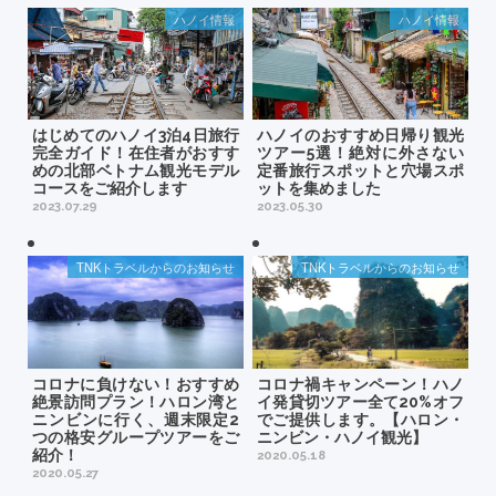
ハノイ情報
ハノイ情報
はじめてのハノイ3泊4日旅行
ハノイのおすすめ日帰り観光
完全ガイド！在住者がおすす
ツアー5選！絶対に外さない
めの北部ベトナム観光モデル
定番旅行スポットと穴場スポ
コースをご紹介します
ットを集めました
2023.07.29
2023.05.30
TNKトラベルからのお知らせ
TNKトラベルからのお知らせ
コロナに負けない！おすすめ
コロナ禍キャンペーン！ハノ
絶景訪問プラン！ハロン湾と
イ発貸切ツアー全て20%オフ
ニンビンに行く、週末限定2
でご提供します。【ハロン・
つの格安グループツアーをご
ニンビン・ハノイ観光】
紹介！
2020.05.18
2020.05.27