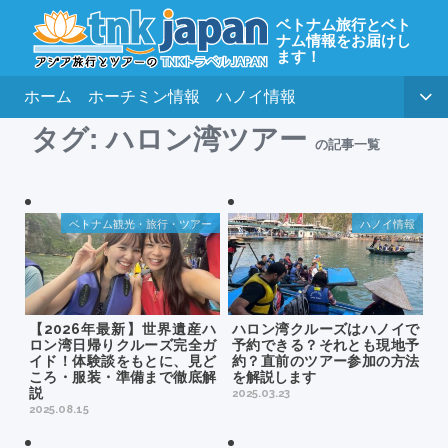
ベトナム旅行とベト
ナム情報をお届けし
ます！
ホーム
ホーチミン情報
ハノイ情報
タグ:
ハロン湾ツアー
の記事一覧
ベトナム観光・旅行・ツアー
ハノイ情報
【2026年最新】世界遺産ハ
ハロン湾クルーズはハノイで
ロン湾日帰りクルーズ完全ガ
予約できる？それとも現地予
イド！体験談をもとに、見ど
約？直前のツアー参加の方法
ころ・服装・準備まで徹底解
を解説します
説
2025.03.23
2025.08.15