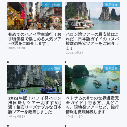
ハノイ情報
世界遺産
初めてのハノイ学生旅行！お
ハロン湾ツアーの最安値はこ
手頃価格で楽しめる人気ツア
れだ！日本語ガイドのコスパ
ー3選をご紹介します！
抜群の格安ツアーをご紹介し
ます
2025.02.28
2024.08.13
ハノイ情報
世界遺産
2024年版！ハノイ発ハロン
ベトナムの8つの世界遺産完
湾日帰りツアーおすすめ3
全ガイド｜行き方、見どこ
選！格安リーズナブルな日本
ろ、現地発ツアーなど、旅行
語ツアーを厳選しました
情報を徹底解説します
2024.05.31
2023.11.30