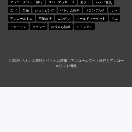
アンコールワット旅行
スパ・マッサージ
カフェ
ハノイ観光
スパ
久保
ショッピング
ベトナム戦争
メコンデルタ
サパ
アンコールトム
卒業旅行
ニンビン
オールドマーケット
フエ
ニャチャン
タクシー
お役立ち情報
チャンアン
© 2026
ベトナム旅行とベトナム情報・アンコールワット旅行とアンコー
ルワット情報