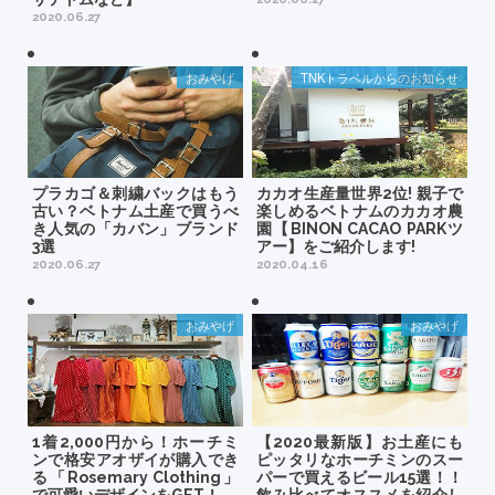
2020.06.27
おみやげ
TNKトラベルからのお知らせ
プラカゴ＆刺繍バックはもう
カカオ生産量世界2位! 親子で
古い？ベトナム土産で買うべ
楽しめるベトナムのカカオ農
き人気の「カバン」ブランド
園【BINON CACAO PARKツ
3選
アー】をご紹介します!
2020.06.27
2020.04.16
おみやげ
おみやげ
1着2,000円から！ホーチミ
【2020最新版】お土産にも
ンで格安アオザイが購入でき
ピッタリなホーチミンのスー
る「Rosemary Clothing」
パーで買えるビール15選！！
で可愛いデザインをGET！
飲み比べてオススメを紹介し