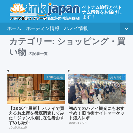
ベトナム旅行とベト
ナム情報をお届けし
ます！
ホーム
ホーチミン情報
ハノイ情報
カテゴリー:
ショッピング・買
い物
の記事一覧
TNKな生活
おみやげ
【2026年最新】 ハノイで買
初めてのハノイ観光にもおす
えるお土産を徹底調査してみ
すめ！旧市街ナイトマーケッ
た！ジャンル別に在住者おす
ト潜入レポ
すめも紹介
2025.12.03
2026.02.26