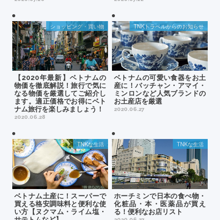
ショッピング・買い物
TNKトラベルからのお知らせ
【2020年最新】ベトナムの
ベトナムの可愛い食器をお土
物価を徹底解説！旅行で気に
産に！バッチャン・アマイ・
なる物価を厳選してご紹介し
ミンロンなど人気ブランドの
ます。適正価格でお得にベト
お土産店を厳選
ナム旅行を楽しみましょう！
2020.06.27
2020.06.28
TNKな生活
TNKな生活
ベトナム土産に！スーパーで
ホーチミンで日本の食べ物・
買える格安調味料と便利な使
化粧品・本・医薬品が買え
い方【ヌクマム・ライム塩・
る！便利なお店リスト
サテトムなど】
2020.06.27