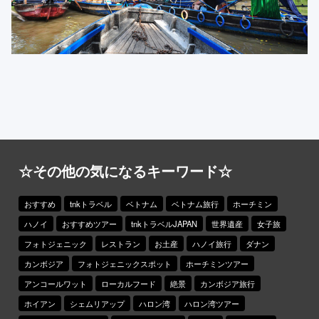
☆その他の気になるキーワード☆
おすすめ
tnkトラベル
ベトナム
ベトナム旅行
ホーチミン
ハノイ
おすすめツアー
tnkトラベルJAPAN
世界遺産
女子旅
フォトジェニック
レストラン
お土産
ハノイ旅行
ダナン
カンボジア
フォトジェニックスポット
ホーチミンツアー
アンコールワット
ローカルフード
絶景
カンボジア旅行
ホイアン
シェムリアップ
ハロン湾
ハロン湾ツアー