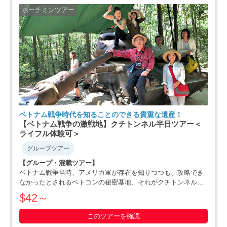
ホーチミンツアー
ベトナム戦争時代を知ることのできる貴重な遺産！
【ベトナム戦争の激戦地】クチトンネル半日ツアー＜
ライフル体験可＞
グループツアー
【グループ・混載ツアー】
ベトナム戦争当時、アメリカ軍が存在を知りつつも、攻略でき
なかったとされるベトコンの秘密基地、それがクチトンネルで
す。小柄な体格を活かした戦略で、アメリカ軍を撃退にまで追
$42～
いやったベトナム人の作戦の数々や彼らの暮らしぶりを追体験
できます。ホーチミン滞在最終日や、午後か・・・・・
このツアーを確認