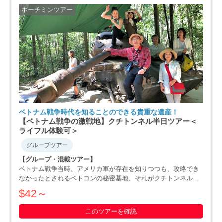
ホーチミンツアー
ベトナム戦争時代を知ることのできる貴重な遺産！
【ベトナム戦争の激戦地】クチトンネル半日ツアー＜
ライフル体験可＞
グループツアー
【グループ・混載ツアー】
ベトナム戦争当時、アメリカ軍が存在を知りつつも、攻略でき
なかったとされるベトコンの秘密基地、それがクチトンネルで
す。小柄な体格を活かした戦略で、アメリカ軍を撃退にまで追
$42～
いやったベトナム人の作戦の数々や彼らの暮らしぶりを追体験
できます。ホーチミン滞在最終日や、午後か・・・・・
このツアーを確認