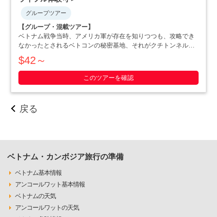
グループツアー
【グループ・混載ツアー】
ベトナム戦争当時、アメリカ軍が存在を知りつつも、攻略でき
なかったとされるベトコンの秘密基地、それがクチトンネルで
す。小柄な体格を活かした戦略で、アメリカ軍を撃退にまで追
$42～
いやったベトナム人の作戦の数々や彼らの暮らしぶりを追体験
できます。ホーチミン滞在最終日や、午後か・・・・・
このツアーを確認
戻る
ベトナム・カンボジア旅行の準備
ベトナム基本情報
アンコールワット基本情報
ベトナムの天気
アンコールワットの天気