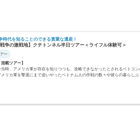
争時代を知ることのできる貴重な遺産！
戦争の激戦地】クチトンネル半日ツアー＜ライフル体験可＞
アー
・混載ツアー】
争当時、アメリカ軍が存在を知りつつも、攻略できなかったとされるベトコン
アメリカ軍を撃退にまで追いやったベトナム人の作戦の数々や彼らの暮らしぶ
・