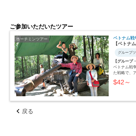
ご参加いただいたツアー
ベトナム戦
ホーチミンツアー
【ベトナム
グループツ
【グループ
ベトナム戦
た戦略で、
か・・・・
$42～
戻る