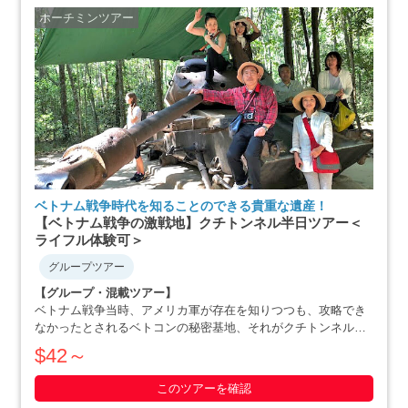
ホーチミンツアー
ベトナム戦争時代を知ることのできる貴重な遺産！
【ベトナム戦争の激戦地】クチトンネル半日ツアー＜
ライフル体験可＞
グループツアー
【グループ・混載ツアー】
ベトナム戦争当時、アメリカ軍が存在を知りつつも、攻略でき
なかったとされるベトコンの秘密基地、それがクチトンネルで
す。小柄な体格を活かした戦略で、アメリカ軍を撃退にまで追
$42～
いやったベトナム人の作戦の数々や彼らの暮らしぶりを追体験
できます。ホーチミン滞在最終日や、午後か・・・・・
このツアーを確認