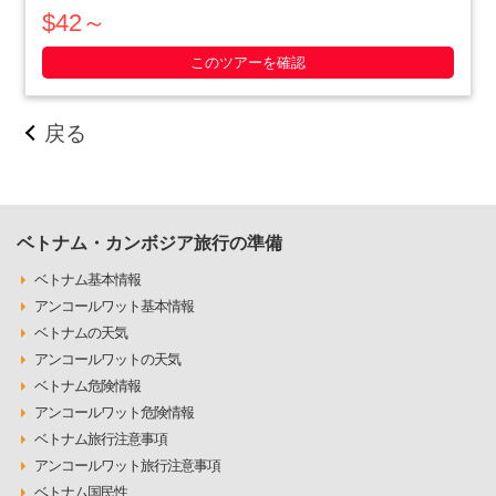
す。小柄な体格を活かした戦略で、アメリカ軍を撃退にまで追
$42～
いやったベトナム人の作戦の数々や彼らの暮らしぶりを追体験
できます。ホーチミン滞在最終日や、午後か・・・・・
このツアーを確認
戻る
ベトナム・カンボジア旅行の準備
ベトナム基本情報
アンコールワット基本情報
ベトナムの天気
アンコールワットの天気
ベトナム危険情報
アンコールワット危険情報
ベトナム旅行注意事項
アンコールワット旅行注意事項
ベトナム国民性