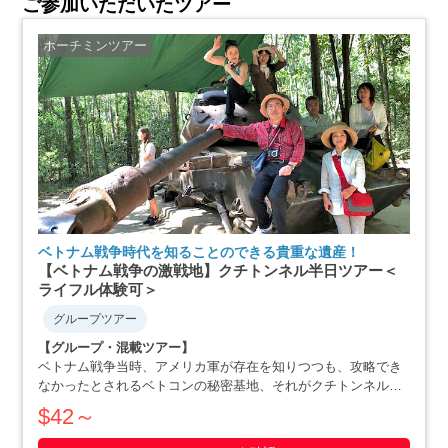
ご参加いただいたツアー
ホーチミンツアー
ベトナム戦争時代を知ることのできる貴重な遺産！
【ベトナム戦争の激戦地】クチトンネル半日ツアー＜
ライフル体験可＞
グループツアー
【グループ・混載ツアー】
ベトナム戦争当時、アメリカ軍が存在を知りつつも、攻略でき
なかったとされるベトコンの秘密基地、それがクチトンネルで
す。小柄な体格を活かした戦略で、アメリカ軍を撃退にまで追
$42～
いやったベトナム人の作戦の数々や彼らの暮らしぶりを追体験
できます。ホーチミン滞在最終日や、午後か・・・・・