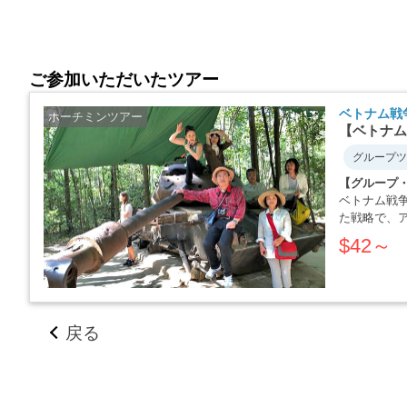
ご参加いただいたツアー
ベトナム戦
ホーチミンツアー
【ベトナム
グループツ
【グループ
ベトナム戦
た戦略で、
か・・・・
$42～
戻る