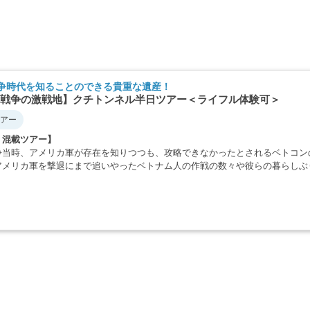
争時代を知ることのできる貴重な遺産！
戦争の激戦地】クチトンネル半日ツアー＜ライフル体験可＞
アー
・混載ツアー】
争当時、アメリカ軍が存在を知りつつも、攻略できなかったとされるベトコン
アメリカ軍を撃退にまで追いやったベトナム人の作戦の数々や彼らの暮らしぶ
・