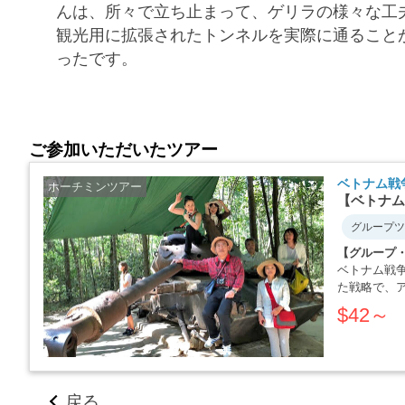
んは、所々で立ち止まって、ゲリラの様々な工
観光用に拡張されたトンネルを実際に通ること
ったです。
ご参加いただいたツアー
ベトナム戦
ホーチミンツアー
【ベトナム
グループツ
【グループ
ベトナム戦
た戦略で、
か・・・・
$42～
戻る