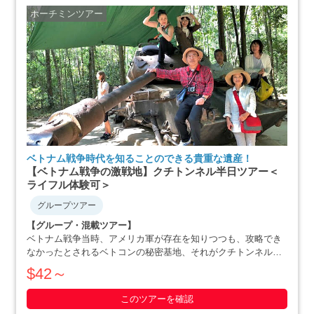
ホーチミンツアー
ベトナム戦争時代を知ることのできる貴重な遺産！
【ベトナム戦争の激戦地】クチトンネル半日ツアー＜
ライフル体験可＞
グループツアー
【グループ・混載ツアー】
ベトナム戦争当時、アメリカ軍が存在を知りつつも、攻略でき
なかったとされるベトコンの秘密基地、それがクチトンネルで
す。小柄な体格を活かした戦略で、アメリカ軍を撃退にまで追
$42～
いやったベトナム人の作戦の数々や彼らの暮らしぶりを追体験
できます。ホーチミン滞在最終日や、午後か・・・・・
このツアーを確認