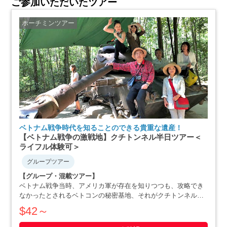
ご参加いただいたツアー
ホーチミンツアー
ベトナム戦争時代を知ることのできる貴重な遺産！
【ベトナム戦争の激戦地】クチトンネル半日ツアー＜
ライフル体験可＞
グループツアー
【グループ・混載ツアー】
ベトナム戦争当時、アメリカ軍が存在を知りつつも、攻略でき
なかったとされるベトコンの秘密基地、それがクチトンネルで
す。小柄な体格を活かした戦略で、アメリカ軍を撃退にまで追
$42～
いやったベトナム人の作戦の数々や彼らの暮らしぶりを追体験
できます。ホーチミン滞在最終日や、午後か・・・・・