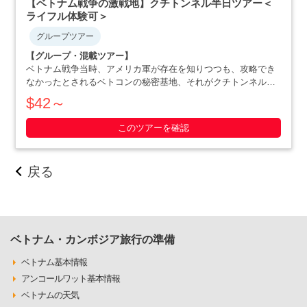
【ベトナム戦争の激戦地】クチトンネル半日ツアー＜
ライフル体験可＞
グループツアー
【グループ・混載ツアー】
ベトナム戦争当時、アメリカ軍が存在を知りつつも、攻略でき
なかったとされるベトコンの秘密基地、それがクチトンネルで
す。小柄な体格を活かした戦略で、アメリカ軍を撃退にまで追
$42～
いやったベトナム人の作戦の数々や彼らの暮らしぶりを追体験
できます。ホーチミン滞在最終日や、午後か・・・・・
このツアーを確認
戻る
ベトナム・カンボジア旅行の準備
ベトナム基本情報
アンコールワット基本情報
ベトナムの天気