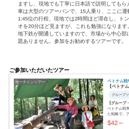
ますし、現地でも丁寧に日本語で説明してもら
車は大型のツアーバンで、15人乗り、ここに運
1:45位の行程、現地では2時間ほど滞在し、
オを20分ほど見ますが、これも勉強になりま
地下鉄が開通していますので、市場から中心部
題ありません。参加をお勧めするツアーです。
ご参加いただいたツアー
ベトナム戦
ホーチミンツアー
【ベトナム
グループツ
【グループ
ベトナム戦
た戦略で、
か・・・・
$42～