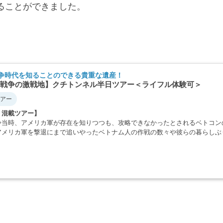
ることができました。
争時代を知ることのできる貴重な遺産！
戦争の激戦地】クチトンネル半日ツアー＜ライフル体験可＞
アー
・混載ツアー】
争当時、アメリカ軍が存在を知りつつも、攻略できなかったとされるベトコン
アメリカ軍を撃退にまで追いやったベトナム人の作戦の数々や彼らの暮らしぶ
・