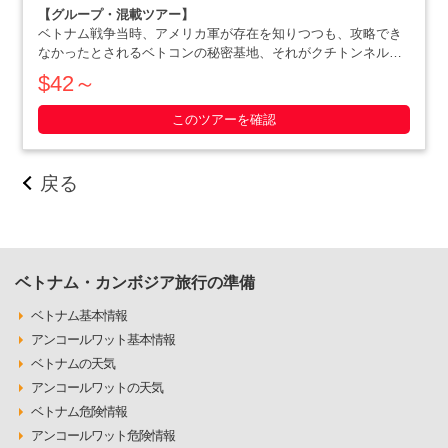
【グループ・混載ツアー】
ベトナム戦争当時、アメリカ軍が存在を知りつつも、攻略でき
なかったとされるベトコンの秘密基地、それがクチトンネルで
す。小柄な体格を活かした戦略で、アメリカ軍を撃退にまで追
$42～
いやったベトナム人の作戦の数々や彼らの暮らしぶりを追体験
できます。ホーチミン滞在最終日や、午後か・・・・・
このツアーを確認
戻る
ベトナム・カンボジア旅行の準備
ベトナム基本情報
アンコールワット基本情報
ベトナムの天気
アンコールワットの天気
ベトナム危険情報
アンコールワット危険情報