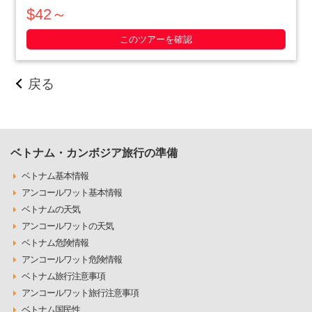
す。小柄な体格を活かした戦略で、アメリカ軍を撃退にまで追
$42～
いやったベトナム人の作戦の数々や彼らの暮らしぶりを追体験
できます。ホーチミン滞在最終日や、午後か・・・・・
このツアーを確認
戻る
ベトナム・カンボジア旅行の準備
ベトナム基本情報
アンコールワット基本情報
ベトナムの天気
アンコールワットの天気
ベトナム危険情報
アンコールワット危険情報
ベトナム旅行注意事項
アンコールワット旅行注意事項
ベトナム国民性