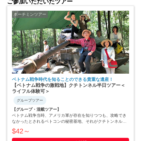
ご参加いただいたツアー
ホーチミンツアー
ベトナム戦争時代を知ることのできる貴重な遺産！
【ベトナム戦争の激戦地】クチトンネル半日ツアー＜
ライフル体験可＞
グループツアー
【グループ・混載ツアー】
ベトナム戦争当時、アメリカ軍が存在を知りつつも、攻略でき
なかったとされるベトコンの秘密基地、それがクチトンネルで
す。小柄な体格を活かした戦略で、アメリカ軍を撃退にまで追
$42～
いやったベトナム人の作戦の数々や彼らの暮らしぶりを追体験
できます。ホーチミン滞在最終日や、午後か・・・・・