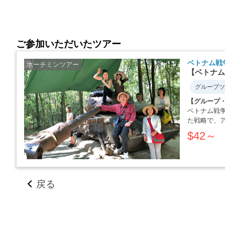
ご参加いただいたツアー
ベトナム戦
ホーチミンツアー
【ベトナム
グループツ
【グループ
ベトナム戦
た戦略で、
か・・・・
$42～
戻る