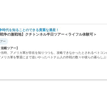
争時代を知ることのできる貴重な遺産！
戦争の激戦地】クチトンネル半日ツアー＜ライフル体験可＞
アー
・混載ツアー】
争当時、アメリカ軍が存在を知りつつも、攻略できなかったとされるベトコン
アメリカ軍を撃退にまで追いやったベトナム人の作戦の数々や彼らの暮らしぶ
・