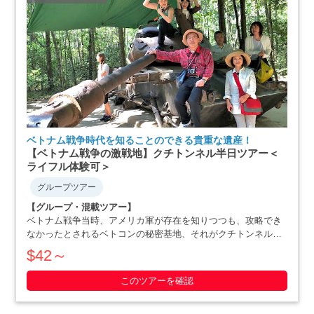
ベトナム戦争時代を知ることのできる貴重な遺産！
【ベトナム戦争の激戦地】クチトンネル半日ツアー＜
ライフル体験可＞
グループツアー
【グループ・混載ツアー】
ベトナム戦争当時、アメリカ軍が存在を知りつつも、攻略でき
なかったとされるベトコンの秘密基地、それがクチトンネルで
す。小柄な体格を活かした戦略で、アメリカ軍を撃退にまで追
$42～
いやったベトナム人の作戦の数々や彼らの暮らしぶりを追体験
できます。ホーチミン滞在最終日や、午後か・・・・・
このツアーを確認