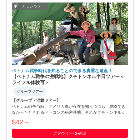
ホーチミンツアー
ベトナム戦争時代を知ることのできる貴重な遺産！
【ベトナム戦争の激戦地】クチトンネル半日ツアー＜
ライフル体験可＞
グループツアー
【グループ・混載ツアー】
ベトナム戦争当時、アメリカ軍が存在を知りつつも、攻略でき
なかったとされるベトコンの秘密基地、それがクチトンネルで
す。小柄な体格を活かした戦略で、アメリカ軍を撃退にまで追
$42～
いやったベトナム人の作戦の数々や彼らの暮らしぶりを追体験
できます。ホーチミン滞在最終日や、午後か・・・・・
このツアーを確認