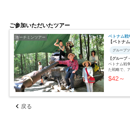
ご参加いただいたツアー
ベトナム戦
ホーチミンツアー
【ベトナム
グループツ
【グループ
ベトナム戦
た戦略で、
か・・・・
$42～
戻る