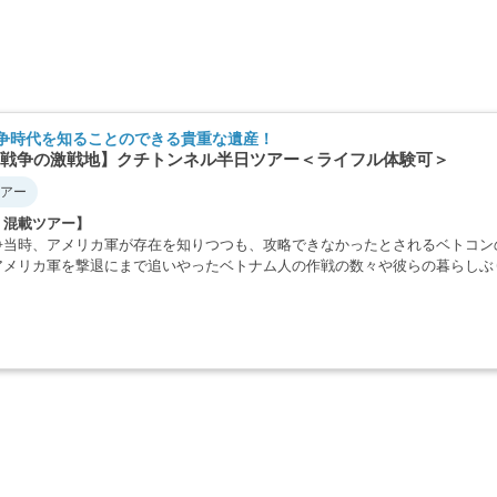
争時代を知ることのできる貴重な遺産！
戦争の激戦地】クチトンネル半日ツアー＜ライフル体験可＞
アー
・混載ツアー】
争当時、アメリカ軍が存在を知りつつも、攻略できなかったとされるベトコン
アメリカ軍を撃退にまで追いやったベトナム人の作戦の数々や彼らの暮らしぶ
・