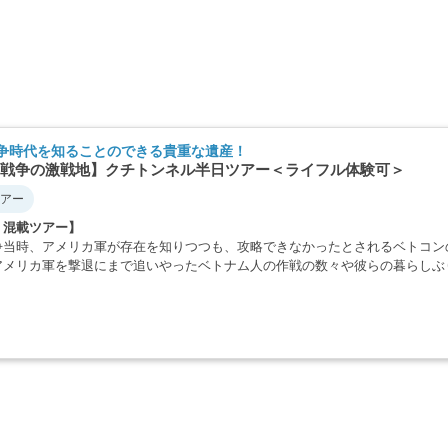
争時代を知ることのできる貴重な遺産！
戦争の激戦地】クチトンネル半日ツアー＜ライフル体験可＞
アー
・混載ツアー】
争当時、アメリカ軍が存在を知りつつも、攻略できなかったとされるベトコン
アメリカ軍を撃退にまで追いやったベトナム人の作戦の数々や彼らの暮らしぶ
・