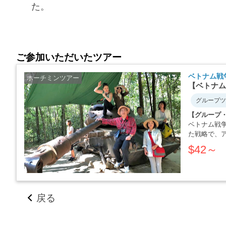
た。
ご参加いただいたツアー
ベトナム戦
ホーチミンツアー
【ベトナム
グループツ
【グループ
ベトナム戦
た戦略で、
か・・・・
$42～
戻る