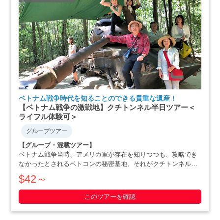
ベトナム戦争時代を知ることのできる貴重な遺産！
【ベトナム戦争の激戦地】クチトンネル半日ツアー＜
ライフル体験可＞
グループツアー
【グループ・混載ツアー】
ベトナム戦争当時、アメリカ軍が存在を知りつつも、攻略でき
なかったとされるベトコンの秘密基地、それがクチトンネルで
す。小柄な体格を活かした戦略で、アメリカ軍を撃退にまで追
$42～
いやったベトナム人の作戦の数々や彼らの暮らしぶりを追体験
できます。ホーチミン滞在最終日や、午後か・・・・・
このツアーを確認