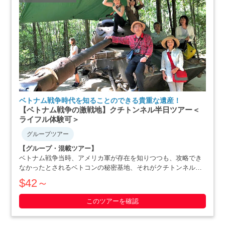
ベトナム戦争時代を知ることのできる貴重な遺産！
【ベトナム戦争の激戦地】クチトンネル半日ツアー＜
ライフル体験可＞
グループツアー
【グループ・混載ツアー】
ベトナム戦争当時、アメリカ軍が存在を知りつつも、攻略でき
なかったとされるベトコンの秘密基地、それがクチトンネルで
す。小柄な体格を活かした戦略で、アメリカ軍を撃退にまで追
$42～
いやったベトナム人の作戦の数々や彼らの暮らしぶりを追体験
できます。ホーチミン滞在最終日や、午後か・・・・・
このツアーを確認