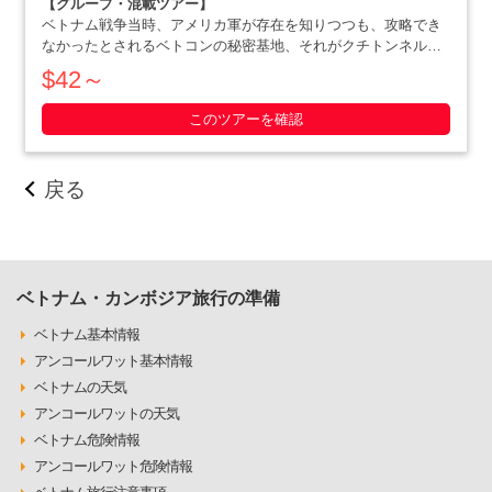
【グループ・混載ツアー】
ベトナム戦争当時、アメリカ軍が存在を知りつつも、攻略でき
なかったとされるベトコンの秘密基地、それがクチトンネルで
す。小柄な体格を活かした戦略で、アメリカ軍を撃退にまで追
$42～
いやったベトナム人の作戦の数々や彼らの暮らしぶりを追体験
できます。ホーチミン滞在最終日や、午後か・・・・・
このツアーを確認
戻る
ベトナム・カンボジア旅行の準備
ベトナム基本情報
アンコールワット基本情報
ベトナムの天気
アンコールワットの天気
ベトナム危険情報
アンコールワット危険情報