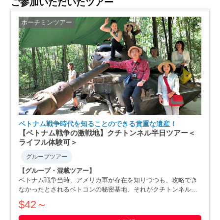
ご参加いただいたツアー
ホーチミンツアー
ベトナム戦争時代を知ることのできる貴重な遺産！
【ベトナム戦争の激戦地】クチトンネル半日ツアー＜
ライフル体験可＞
グループツアー
【グループ・混載ツアー】
ベトナム戦争当時、アメリカ軍が存在を知りつつも、攻略でき
なかったとされるベトコンの秘密基地、それがクチトンネルで
す。小柄な体格を活かした戦略で、アメリカ軍を撃退にまで追
$42～
いやったベトナム人の作戦の数々や彼らの暮らしぶりを追体験
できます。ホーチミン滞在最終日や、午後か・・・・・