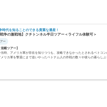
争時代を知ることのできる貴重な遺産！
戦争の激戦地】クチトンネル半日ツアー＜ライフル体験可＞
アー
・混載ツアー】
争当時、アメリカ軍が存在を知りつつも、攻略できなかったとされるベトコン
アメリカ軍を撃退にまで追いやったベトナム人の作戦の数々や彼らの暮らしぶ
・