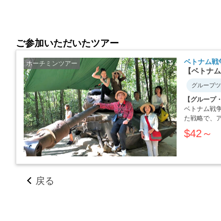
ご参加いただいたツアー
ベトナム戦
ホーチミンツアー
【ベトナム
グループツ
【グループ
ベトナム戦
た戦略で、
か・・・・
$42～
戻る