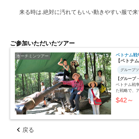
来る時は.絶対に汚れてもいい動きやすい服で来
ご参加いただいたツアー
ベトナム戦
ホーチミンツアー
【ベトナム
グループツ
【グループ
ベトナム戦
た戦略で、
か・・・・
$42～
戻る