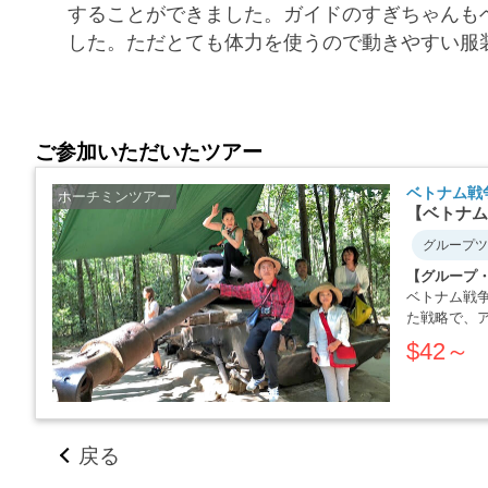
することができました。ガイドのすぎちゃんも
した。ただとても体力を使うので動きやすい服
ご参加いただいたツアー
ベトナム戦
ホーチミンツアー
【ベトナム
グループツ
【グループ
ベトナム戦
た戦略で、
か・・・・
$42～
戻る