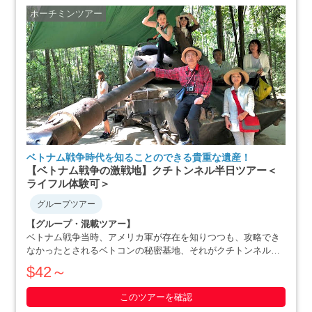
ホーチミンツアー
ベトナム戦争時代を知ることのできる貴重な遺産！
【ベトナム戦争の激戦地】クチトンネル半日ツアー＜
ライフル体験可＞
グループツアー
【グループ・混載ツアー】
ベトナム戦争当時、アメリカ軍が存在を知りつつも、攻略でき
なかったとされるベトコンの秘密基地、それがクチトンネルで
す。小柄な体格を活かした戦略で、アメリカ軍を撃退にまで追
$42～
いやったベトナム人の作戦の数々や彼らの暮らしぶりを追体験
できます。ホーチミン滞在最終日や、午後か・・・・・
このツアーを確認