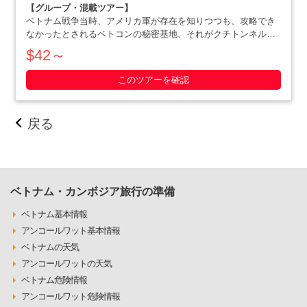
【グループ・混載ツアー】
ベトナム戦争当時、アメリカ軍が存在を知りつつも、攻略でき
なかったとされるベトコンの秘密基地、それがクチトンネルで
す。小柄な体格を活かした戦略で、アメリカ軍を撃退にまで追
$42～
いやったベトナム人の作戦の数々や彼らの暮らしぶりを追体験
できます。ホーチミン滞在最終日や、午後か・・・・・
このツアーを確認
戻る
ベトナム・カンボジア旅行の準備
ベトナム基本情報
アンコールワット基本情報
ベトナムの天気
アンコールワットの天気
ベトナム危険情報
アンコールワット危険情報