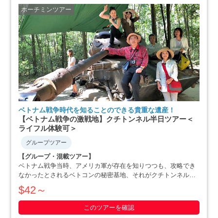
ホーチミンツアー
ベトナム戦争時代を知ることのできる貴重な遺産！
【ベトナム戦争の激戦地】クチトンネル半日ツアー＜
ライフル体験可＞
グループツアー
【グループ・混載ツアー】
ベトナム戦争当時、アメリカ軍が存在を知りつつも、攻略でき
なかったとされるベトコンの秘密基地、それがクチトンネルで
す。小柄な体格を活かした戦略で、アメリカ軍を撃退にまで追
$42～
いやったベトナム人の作戦の数々や彼らの暮らしぶりを追体験
できます。ホーチミン滞在最終日や、午後か・・・・・
このツアーを確認