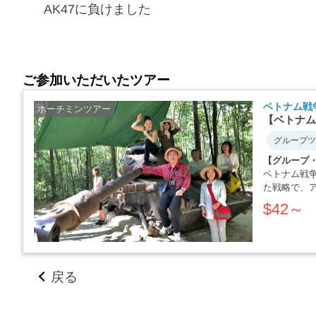
AK47に負けました
ご参加いただいたツアー
ベトナム戦
ホーチミンツアー
【ベトナム
グループツ
【グループ
ベトナム戦
た戦略で、
か・・・・
$42～
戻る