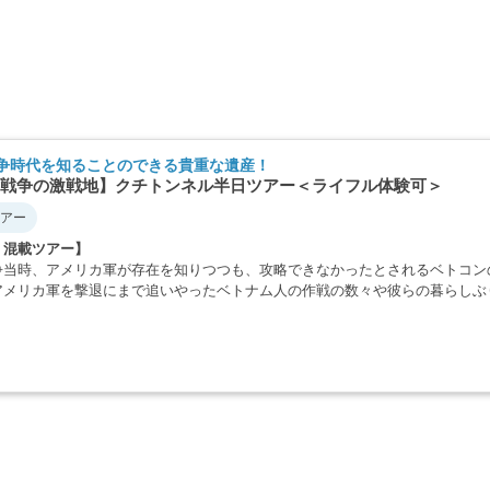
争時代を知ることのできる貴重な遺産！
戦争の激戦地】クチトンネル半日ツアー＜ライフル体験可＞
アー
・混載ツアー】
争当時、アメリカ軍が存在を知りつつも、攻略できなかったとされるベトコン
アメリカ軍を撃退にまで追いやったベトナム人の作戦の数々や彼らの暮らしぶ
・