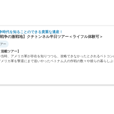
争時代を知ることのできる貴重な遺産！
戦争の激戦地】クチトンネル半日ツアー＜ライフル体験可＞
アー
・混載ツアー】
争当時、アメリカ軍が存在を知りつつも、攻略できなかったとされるベトコン
アメリカ軍を撃退にまで追いやったベトナム人の作戦の数々や彼らの暮らしぶ
・