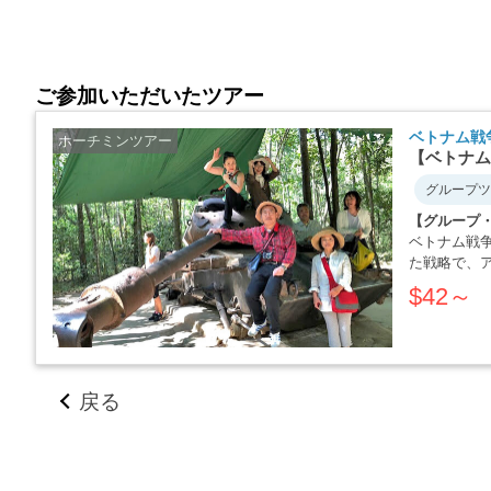
ご参加いただいたツアー
ベトナム戦
ホーチミンツアー
【ベトナム
グループツ
【グループ
ベトナム戦
た戦略で、
か・・・・
$42～
戻る