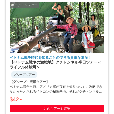
ホーチミンツアー
ベトナム戦争時代を知ることのできる貴重な遺産！
【ベトナム戦争の激戦地】クチトンネル半日ツアー＜
ライフル体験可＞
グループツアー
【グループ・混載ツアー】
ベトナム戦争当時、アメリカ軍が存在を知りつつも、攻略でき
なかったとされるベトコンの秘密基地、それがクチトンネルで
す。小柄な体格を活かした戦略で、アメリカ軍を撃退にまで追
$42～
いやったベトナム人の作戦の数々や彼らの暮らしぶりを追体験
できます。ホーチミン滞在最終日や、午後か・・・・・
このツアーを確認