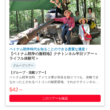
ベトナム戦争時代を知ることのできる貴重な遺産！
【ベトナム戦争の激戦地】クチトンネル半日ツアー＜
ライフル体験可＞
グループツアー
【グループ・混載ツアー】
ベトナム戦争当時、アメリカ軍が存在を知りつつも、攻略でき
なかったとされるベトコンの秘密基地、それがクチトンネルで
す。小柄な体格を活かした戦略で、アメリカ軍を撃退にまで追
$42～
いやったベトナム人の作戦の数々や彼らの暮らしぶりを追体験
できます。ホーチミン滞在最終日や、午後か・・・・・
このツアーを確認